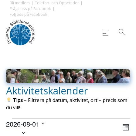
Skip
Bli medlem
Telefon- och Öppettider
Fråga oss på Facebook
to
Följ oss på Facebook
content
Aktivitetskalender
Tips
– Filtrera på datum, aktivitet, ort – precis som
du vill!
2026-08-01
Evenemang
Ev
Vy-
Måna
Välj