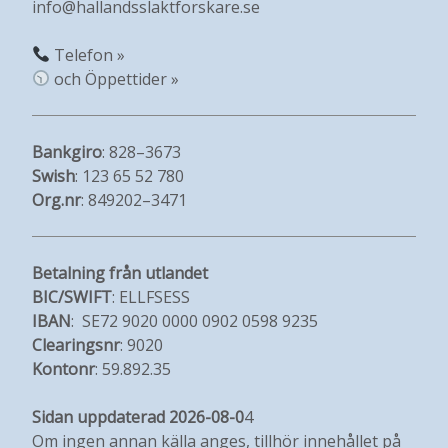
info@hallandsslaktforskare.se
Telefon »
och Öppettider »
Bankgiro
: 828–3673
Swish
: 123 65 52 780
Org.nr
: 849202–3471
Betalning från utlandet
BIC/SWIFT
: ELLFSESS
IBAN
: SE72 9020 0000 0902 0598 9235
Clearingsnr
: 9020
Kontonr
: 59.892.35
Sidan uppdaterad 2026-08-0
4
Om ingen annan källa anges, tillhör innehållet på