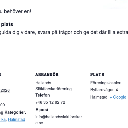
du behöver en!
 plats
uida dig vidare, svara på frågor och ge det där lilla extr
R
ARRANGÖR
PLATS
Hallands
Föreningslokalen
Släktforskarförening
Ryttarevägen 4
 2026
Telefon
Halmstad
,
+ Google
+46 35 12 82 72
:00
E-post
g Kategorier:
info@hallandsslaktforskar
ika
,
Halmstad
e.se