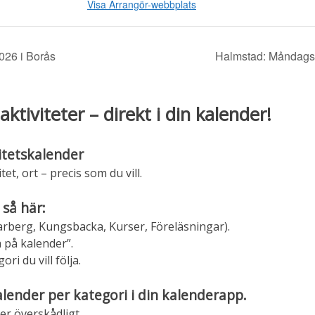
Visa Arrangör-webbplats
026 i Borås
Halmstad: Måndagsö
aktiviteter – direkt i din kalender!
itetskalender
tet, ort – precis som du vill.
 så här:
 Varberg, Kungsbacka, Kurser, Föreläsningar).
 på kalender”.
ri du vill följa.
alender per kategori i din kalenderapp.
er överskådligt.