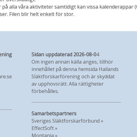
 alla våra aktiviteter samtidigt kan vissa kalenderappar (
r. Filen blir helt enkelt för stor.
ening
Sidan uppdaterad 2026-08-0
4
Om ingen annan källa anges, tillhör
innehållet på denna hemsida Hallands
re.se
Släktforskarförening och är skyddat
av upphovsrätt. Alla rättigheter
förbehålles.
Samarbetspartners
Sveriges Släktforskarförbund »
EffectSoft »
Montania »