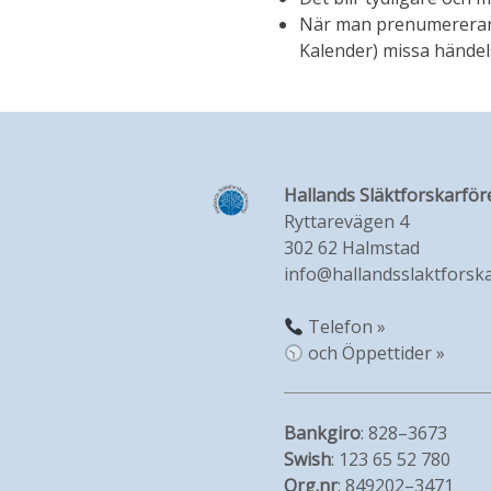
När man prenumererar på
Kalender) missa händelse
Hallands Släktforskarför
Ryttarevägen 4
302 62 Halmstad
info@hallandsslaktforska
Telefon »
och Öppettider »
Bankgiro
: 828–3673
Swish
: 123 65 52 780
Org.nr
: 849202–3471