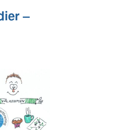
ier –