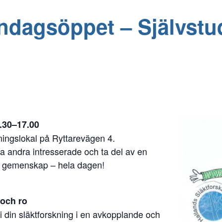
dagsöppet – Självstud
.30–17.00
ningslokal på Ryttarevägen 4.
fa andra intresserade och ta del av en
ch gemenskap – hela dagen!
 och ro
g i din släktforskning i en avkopplande och