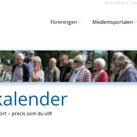
Bli medlem
Tel
Föreningen
Medlemsportalen
kalender
ort – precis som du vill!