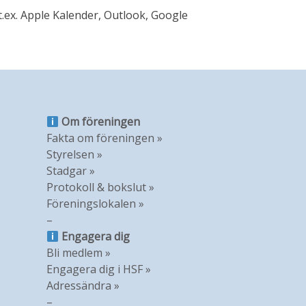
t.ex. Apple Kalender, Outlook, Google
Om föreningen
Fakta om föreningen »
Styrelsen »
Stadgar »
Protokoll & bokslut »
Föreningslokalen »
–
Engagera dig
Bli medlem »
Engagera dig i HSF »
Adressändra »
–