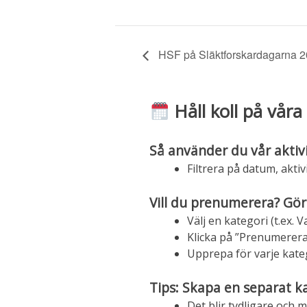
HSF på Släktforskardagarna 2
Håll koll på våra 
Så använder du vår aktiv
Filtrera på datum, aktivi
Vill du prenumerera? Gör
Välj en kategori (t.ex.
Klicka på ”Prenumerera
Upprepa för varje katego
Tips: Skapa en separat k
Det blir tydligare och m