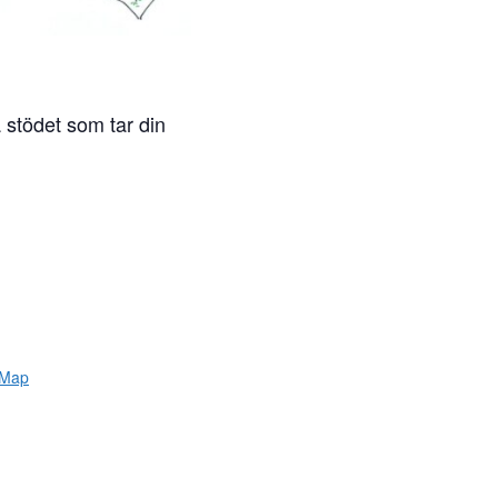
a stödet som tar din
 Map