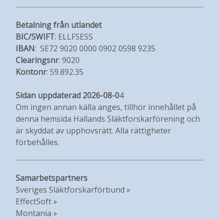
Betalning från utlandet
BIC/SWIFT
: ELLFSESS
IBAN
: SE72 9020 0000 0902 0598 9235
Clearingsnr
: 9020
Kontonr
: 59.892.35
Sidan uppdaterad 2026-08-0
4
Om ingen annan källa anges, tillhör innehållet på
denna hemsida Hallands Släktforskarförening och
är skyddat av upphovsrätt. Alla rättigheter
förbehålles.
Samarbetspartners
Sveriges Släktforskarförbund »
EffectSoft »
Montania »