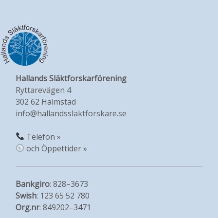
Hallands Släktforskarförening
Ryttarevägen 4
302 62 Halmstad
info@hallandsslaktforskare.se
Telefon »
och Öppettider »
Bankgiro
: 828–3673
Swish
: 123 65 52 780
Org.nr
: 849202–3471