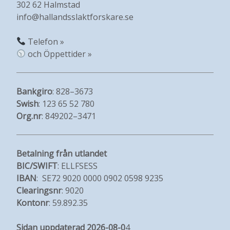
302 62 Halmstad
info@hallandsslaktforskare.se
Telefon »
och Öppettider »
Bankgiro
: 828–3673
Swish
: 123 65 52 780
Org.nr
: 849202–3471
Betalning från utlandet
BIC/SWIFT
: ELLFSESS
IBAN
: SE72 9020 0000 0902 0598 9235
Clearingsnr
: 9020
Kontonr
: 59.892.35
Sidan uppdaterad 2026-08-0
4