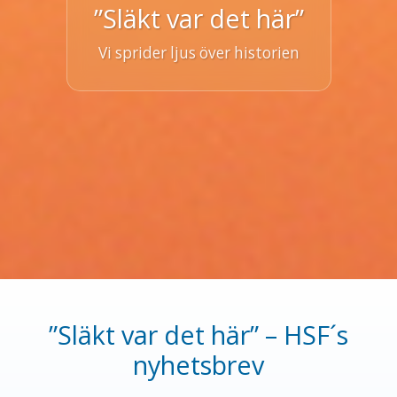
”Släkt var det här”
Vi sprider ljus över historien
”Släkt var det här” – HSF´s
nyhetsbrev