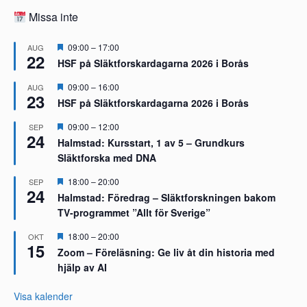
Missa inte
U
09:00
–
17:00
AUG
22
t
HSF på Släktforskardagarna 2026 i Borås
v
a
U
09:00
–
16:00
AUG
l
23
t
t
HSF på Släktforskardagarna 2026 i Borås
v
a
U
09:00
–
12:00
SEP
l
24
t
t
Halmstad: Kursstart, 1 av 5 – Grundkurs
v
Släktforska med DNA
a
l
t
U
18:00
–
20:00
SEP
24
t
Halmstad: Föredrag – Släktforskningen bakom
v
TV-programmet ”Allt för Sverige”
a
l
t
U
18:00
–
20:00
OKT
15
t
Zoom – Föreläsning: Ge liv åt din historia med
v
hjälp av AI
a
l
t
Visa kalender