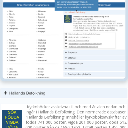
Kyrkoböcker avskrivna till och med årtalen nedan och
ingår i Hallands Befolkning. Den normerade databasen
”Hallands Befolkning” innehåller kyrkoboksavskrifter av
födda 741 000 poster, vigda 201 000 poster, döda 512
000 poster från ca 1680-1952. Totalt nästan 1 455 000