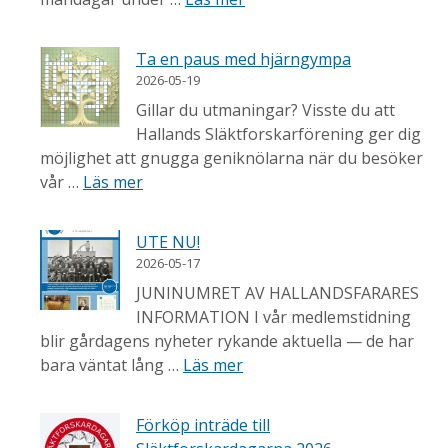
Ta en paus med hjärngympa
2026-05-19
Gillar du utmaningar? Visste du att
Hallands Släktforskarförening ger dig
möjlighet att gnugga geniknölarna när du besöker
vår …
Läs mer
UTE NU!
2026-05-17
JUNINUMRET AV HALLANDSFARARES
INFORMATION I vår medlemstidning
blir gårdagens nyheter rykande aktuella — de har
bara väntat lång …
Läs mer
Förköp inträde till