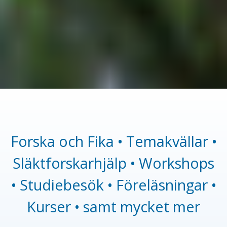
Forska och Fika • Temakvällar •
Släktforskarhjälp • Workshops
• Studiebesök • Föreläsningar •
Kurser • samt mycket mer