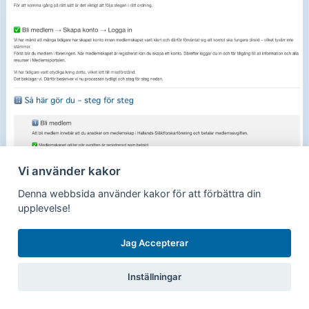
Vi använder kakor
Denna webbsida använder kakor för att förbättra din
Kom igång – steg för steg
upplevelse!
Jag Accepterar
Medlemsportalen är en kraftfull forskarhjälp där vi samlat,
renskrivit och sorterat hundratusentals
Inställningar
kyrkoboksavskrifter och lokala källor till en unik och
lättanvänd helhet. Även om källorna i grunden är offentliga,