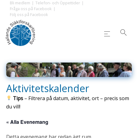
Skip
Bli medlem
Telefon- och Öppettider
Fråga oss på Facebook
to
Följ oss på Facebook
content
Aktivitetskalender
Tips
– Filtrera på datum, aktivitet, ort – precis som
du vill!
« Alla Evenemang
Detta evenemang har redan ägt rum.