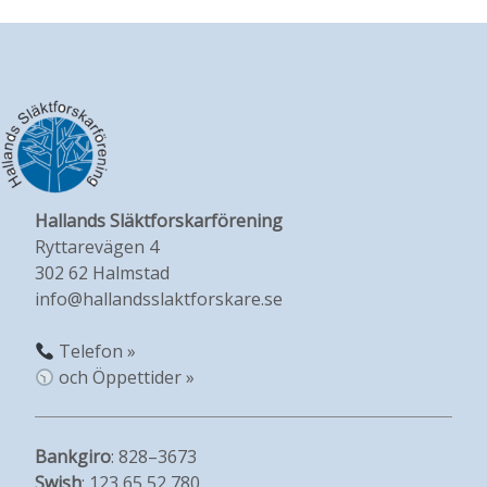
Hallands Släktforskarförening
Ryttarevägen 4
302 62 Halmstad
info@hallandsslaktforskare.se
Telefon »
och Öppettider »
Bankgiro
: 828–3673
Swish
: 123 65 52 780