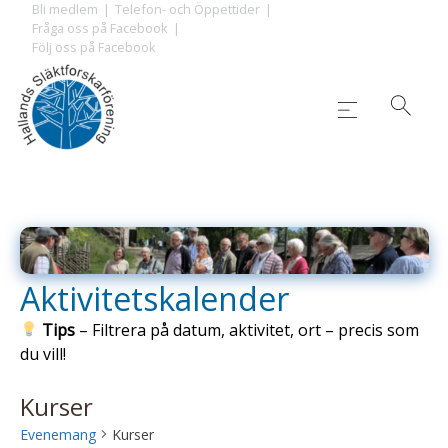
Skip
Bli medlem
Telefon- och Öppettider
Fråga oss på Facebook
to
Följ oss på Facebook
content
Aktivitetskalender
Tips
– Filtrera på datum, aktivitet, ort – precis som
du vill!
Kurser
Evenemang
Kurser