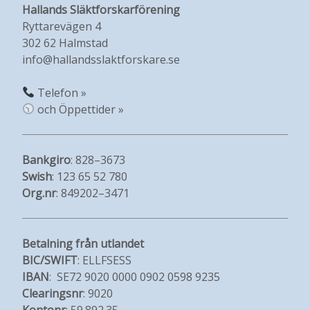
Hallands Släktforskarförening
Ryttarevägen 4
302 62 Halmstad
info@hallandsslaktforskare.se
Telefon »
och Öppettider »
Bankgiro
: 828–3673
Swish
: 123 65 52 780
Org.nr
: 849202–3471
Betalning från utlandet
BIC/SWIFT
: ELLFSESS
IBAN
: SE72 9020 0000 0902 0598 9235
Clearingsnr
: 9020
Kontonr
: 59.892.35