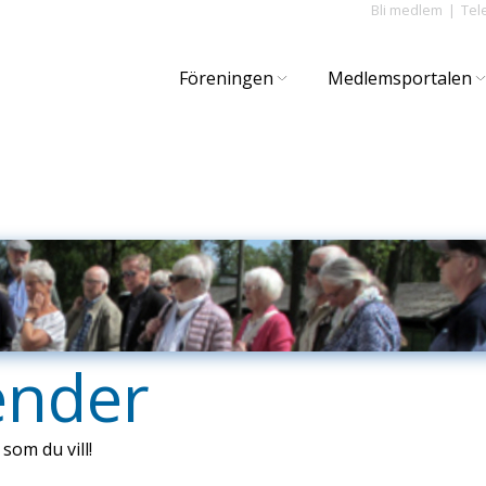
Bli medlem
Tel
Föreningen
Medlemsportalen
ender
 som du vill!