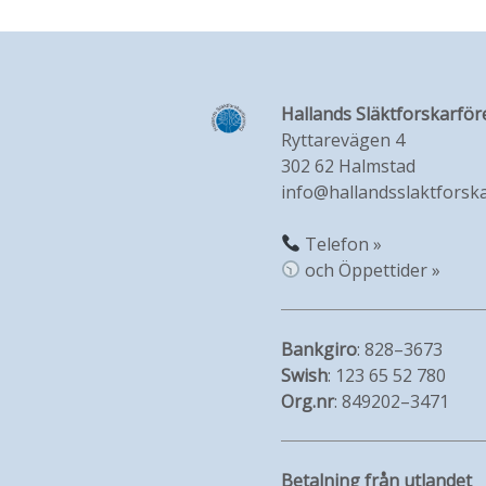
Hallands Släktforskarför
Ryttarevägen 4
302 62 Halmstad
info@hallandsslaktforska
Telefon »
och Öppettider »
Bankgiro
: 828–3673
Swish
: 123 65 52 780
Org.nr
: 849202–3471
Betalning från utlandet