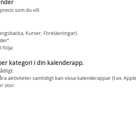
ender
 precis som du vill.
Kungsbacka, Kurser, Föreläsningar).
der”.
 följa.
er kategori i din kalenderapp.
ådligt.
a aktiviteter samtidigt kan vissa kalenderappar (t.ex. Appl
ör stor.