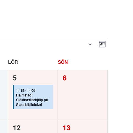
Evenema
Vy-
Månad
vynavige
navigeri
LÖRDAG
SÖNDAG
1
0
5
6
,
evenemang,
evenemang,
11:15
-
14:00
Halmstad:
Släktforskarhjälp på
Stadsbiblioteket
1
0
12
13