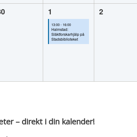
0
1
0
30
1
2
evenemang,
evenemang,
evenemang
13:00
-
16:00
Halmstad:
Släktforskarhjälp på
Stadsbiblioteket
eter – direkt i din kalender!