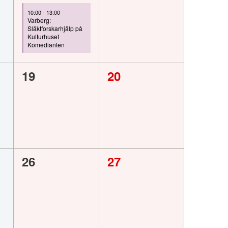
,
evenemang,
evenemang,
10:00
-
13:00
Varberg:
Släktforskarhjälp på
Kulturhuset
Komedianten
0
0
19
20
,
evenemang,
evenemang,
0
0
26
27
,
evenemang,
evenemang,