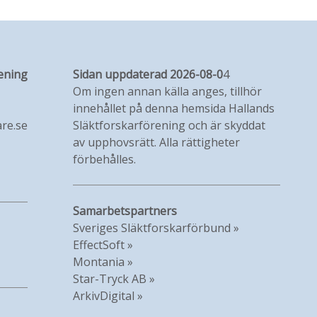
ening
Sidan uppdaterad 2026-08-0
4
Om ingen annan källa anges, tillhör
innehållet på denna hemsida Hallands
re.se
Släktforskarförening och är skyddat
av upphovsrätt. Alla rättigheter
förbehålles.
Samarbetspartners
Sveriges Släktforskarförbund »
EffectSoft »
Montania »
Star-Tryck AB »
ArkivDigital »