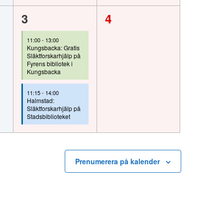
2
0
3
4
,
evenemang,
evenemang,
11:00
-
13:00
Kungsbacka: Gratis
Släktforskarhjälp på
Fyrens bibliotek i
Kungsbacka
11:15
-
14:00
Halmstad:
Släktforskarhjälp på
Stadsbiblioteket
Prenumerera på kalender