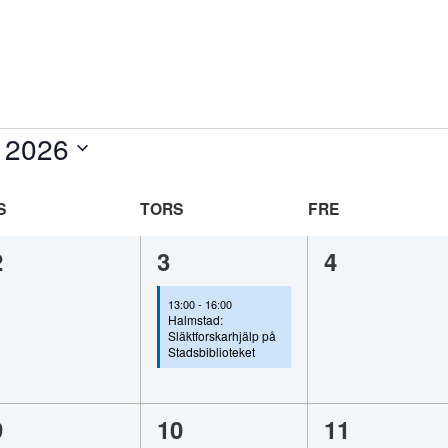
 2026
NSDAG
TORSDAG
FREDAG
0
1
0
2
3
4
evenemang,
evenemang,
evenemang
13:00
-
16:00
Halmstad:
Släktforskarhjälp på
Stadsbiblioteket
0
0
0
9
10
11