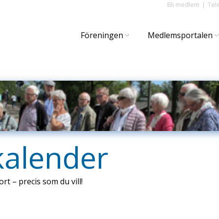
Bli medlem
Tel
Föreningen
Medlemsportalen
kalender
ort – precis som du vill!