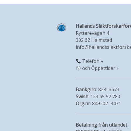
Hallands Släktforskarför
Ryttarevägen 4
302 62 Halmstad
info@hallandsslaktforska
Telefon »
och Öppettider »
Bankgiro
: 828–3673
Swish
: 123 65 52 780
Org.nr
: 849202–3471
Betalning från utlandet