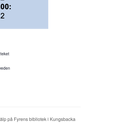
teket
weden
jälp på Fyrens bibliotek i Kungsbacka