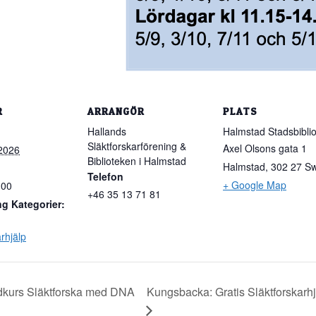
R
ARRANGÖR
PLATS
Hallands
Halmstad Stadsbiblio
Släktforskarförening &
Axel Olsons gata 1
 2026
Biblioteken i Halmstad
Halmstad
,
302 27
S
Telefon
+ Google Map
:00
+46 35 13 71 81
g Kategorier:
rhjälp
ndkurs Släktforska med DNA
Kungsbacka: Gratis Släktforskarh