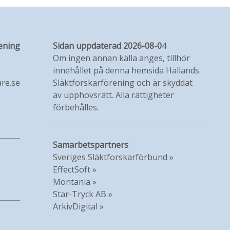
ening
Sidan uppdaterad 2026-08-0
4
Om ingen annan källa anges, tillhör
innehållet på denna hemsida Hallands
re.se
Släktforskarförening och är skyddat
av upphovsrätt. Alla rättigheter
förbehålles.
Samarbetspartners
Sveriges Släktforskarförbund »
EffectSoft »
Montania »
Star-Tryck AB »
ArkivDigital »