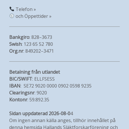
Telefon »
och Öppettider »
Bankgiro
: 828–3673
Swish
: 123 65 52 780
Org.nr
: 849202–3471
Betalning från utlandet
BIC/SWIFT
: ELLFSESS
IBAN
: SE72 9020 0000 0902 0598 9235
Clearingsnr
: 9020
Kontonr
: 59.892.35
Sidan uppdaterad 2026-08-0
4
Om ingen annan källa anges, tillhör innehållet på
denna hemsida Hallands Släktforskarförening och