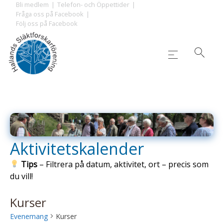
Skip
Bli medlem
Telefon- och Öppettider
Fråga oss på Facebook
to
Följ oss på Facebook
content
Aktivitetskalender
Tips
– Filtrera på datum, aktivitet, ort – precis som
du vill!
Kurser
Evenemang
Kurser