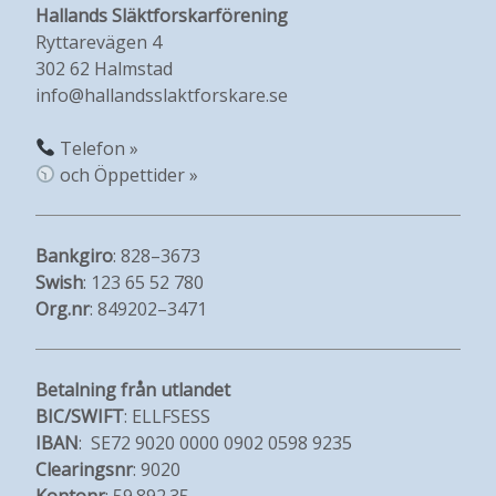
Hallands Släktforskarförening
Ryttarevägen 4
302 62 Halmstad
info@hallandsslaktforskare.se
Telefon »
och Öppettider »
Bankgiro
: 828–3673
Swish
: 123 65 52 780
Org.nr
: 849202–3471
Betalning från utlandet
BIC/SWIFT
: ELLFSESS
IBAN
: SE72 9020 0000 0902 0598 9235
Clearingsnr
: 9020
Kontonr
: 59.892.35