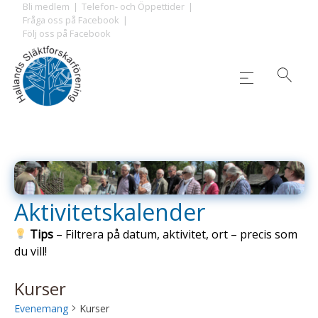
Skip
Bli medlem
Telefon- och Öppettider
Fråga oss på Facebook
to
Följ oss på Facebook
content
Aktivitetskalender
Tips
– Filtrera på datum, aktivitet, ort – precis som
du vill!
Kurser
Evenemang
Kurser