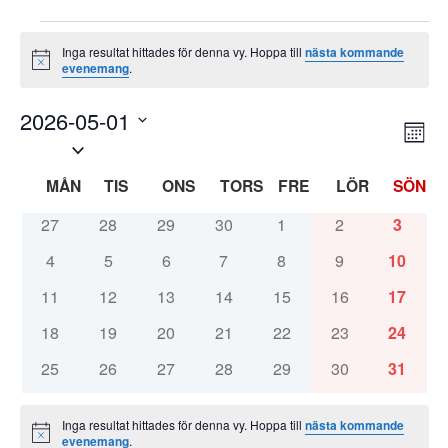
Evenemang
Inga resultat hittades för denna vy. Hoppa till
nästa kommande
Notis
evenemang
.
2026-05-01
Ev
Vy-
Måna
Välj
vy
datum.
nav
MÅNDAG
TISDAG
ONSDAG
TORSDAG
FREDAG
LÖRDAG
SÖNDA
Kalender
0
0
0
0
0
0
0
27
28
29
30
1
2
3
av
evenemang
evenemang
evenemang
evenemang
evenemang
evenemang
evenem
0
0
0
0
0
0
0
4
5
6
7
8
9
10
Evenemang
evenemang
evenemang
evenemang
evenemang
evenemang
evenemang
evenem
0
0
0
0
0
0
0
11
12
13
14
15
16
17
evenemang
evenemang
evenemang
evenemang
evenemang
evenemang
evenem
0
0
0
0
0
0
0
18
19
20
21
22
23
24
evenemang
evenemang
evenemang
evenemang
evenemang
evenemang
evenem
0
0
0
0
0
0
0
25
26
27
28
29
30
31
evenemang
evenemang
evenemang
evenemang
evenemang
evenemang
evenem
Inga resultat hittades för denna vy. Hoppa till
nästa kommande
Notis
evenemang
.