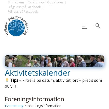
Skip
Bli medlem
Telefon- och Öppettider
Fråga oss på Facebook
to
Följ oss på Facebook
content
Aktivitetskalender
Tips
– Filtrera på datum, aktivitet, ort – precis som
du vill!
Föreningsinformation
Evenemang
Föreningsinformation