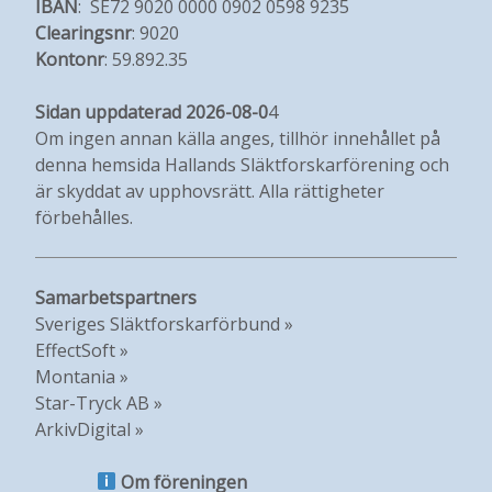
IBAN
: SE72 9020 0000 0902 0598 9235
Clearingsnr
: 9020
Kontonr
: 59.892.35
Sidan uppdaterad 2026-08-0
4
Om ingen annan källa anges, tillhör innehållet på
denna hemsida Hallands Släktforskarförening och
är skyddat av upphovsrätt. Alla rättigheter
förbehålles.
Samarbetspartners
Sveriges Släktforskarförbund »
EffectSoft »
Montania »
Star-Tryck AB »
ArkivDigital »
Om föreningen