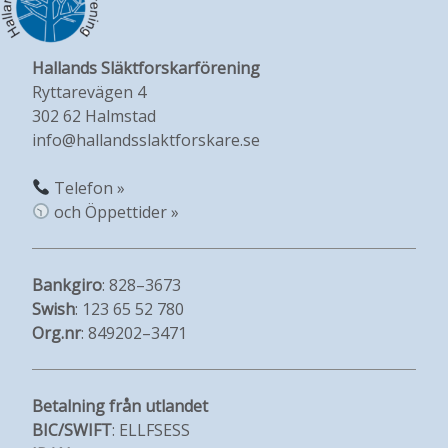
Hallands Släktforskarförening
Ryttarevägen 4
302 62 Halmstad
info@hallandsslaktforskare.se
Telefon »
och Öppettider »
Bankgiro
: 828–3673
Swish
: 123 65 52 780
Org.nr
: 849202–3471
Betalning från utlandet
BIC/SWIFT
: ELLFSESS