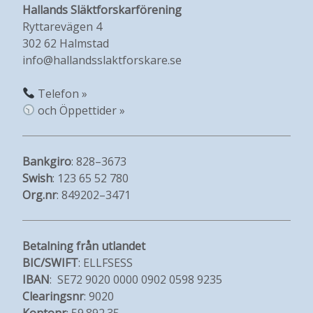
Hallands Släktforskarförening
Ryttarevägen 4
302 62 Halmstad
info@hallandsslaktforskare.se
Telefon »
och Öppettider »
Bankgiro
: 828–3673
Swish
: 123 65 52 780
Org.nr
: 849202–3471
Betalning från utlandet
BIC/SWIFT
: ELLFSESS
IBAN
: SE72 9020 0000 0902 0598 9235
Clearingsnr
: 9020
Kontonr
: 59.892.35