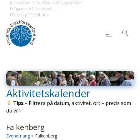
Skip
Bli medlem
Telefon- och Öppettider
Fråga oss på Facebook
to
Följ oss på Facebook
content
Aktivitetskalender
Tips
– Filtrera på datum, aktivitet, ort – precis som
du vill!
Falkenberg
Evenemang
Falkenberg