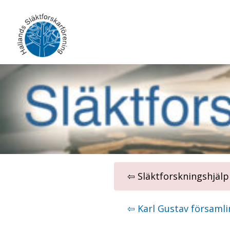
Skip
to
content
⇦ Släktforskningshjälp
⇦ Karl Gustav församli