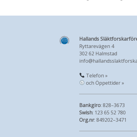
Hallands Släktforskarför
Ryttarevägen 4
302 62 Halmstad
info@hallandsslaktforska
Telefon »
och Öppettider »
Bankgiro
: 828–3673
Swish
: 123 65 52 780
Org.nr
: 849202–3471