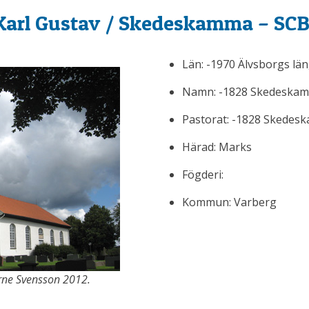
Karl Gustav / Skedeskamma – SCB
Län: -1970 Älvsborgs län
Namn: -1828 Skedeskamm
Pastorat: -1828 Skedesk
Härad: Marks
Fögderi:
Kommun: Varberg
rne Svensson 2012.