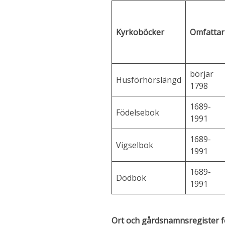
Kyrkoböcker
Omfattar
börjar
Husförhörslängd
1798
1689-
Födelsebok
1991
1689-
Vigselbok
1991
1689-
Dödbok
1991
Ort och gårdsnamnsregister f