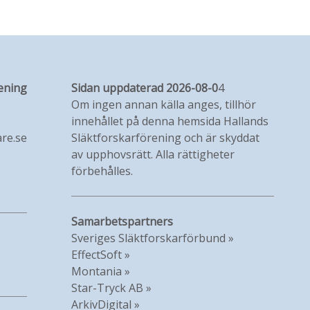
ening
Sidan uppdaterad 2026-08-0
4
Om ingen annan källa anges, tillhör
innehållet på denna hemsida Hallands
re.se
Släktforskarförening och är skyddat
av upphovsrätt. Alla rättigheter
förbehålles.
Samarbetspartners
Sveriges Släktforskarförbund »
EffectSoft »
Montania »
Star-Tryck AB »
ArkivDigital »