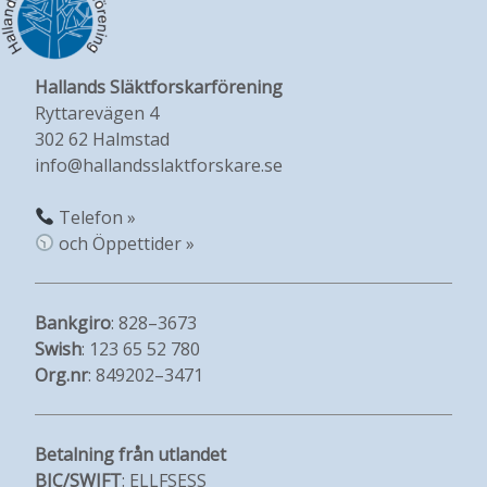
Hallands Släktforskarförening
Ryttarevägen 4
302 62 Halmstad
info@hallandsslaktforskare.se
Telefon »
och Öppettider »
Bankgiro
: 828–3673
Swish
: 123 65 52 780
Org.nr
: 849202–3471
Betalning från utlandet
BIC/SWIFT
: ELLFSESS