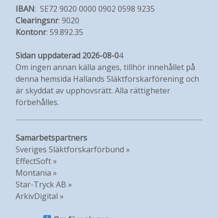
IBAN
: SE72 9020 0000 0902 0598 9235
Clearingsnr
: 9020
Kontonr
: 59.892.35
Sidan uppdaterad 2026-08-0
4
Om ingen annan källa anges, tillhör innehållet på
denna hemsida Hallands Släktforskarförening och
är skyddat av upphovsrätt. Alla rättigheter
förbehålles.
Samarbetspartners
Sveriges Släktforskarförbund »
EffectSoft »
Montania »
Star-Tryck AB »
ArkivDigital »