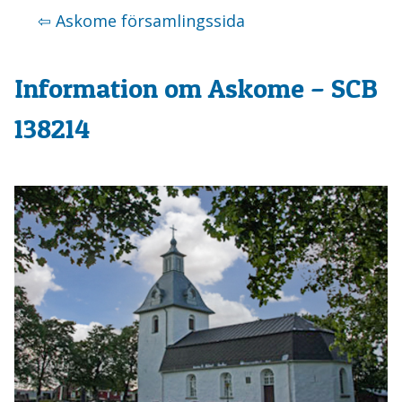
⇦ Askome församlingssida
Information om Askome – SCB
138214