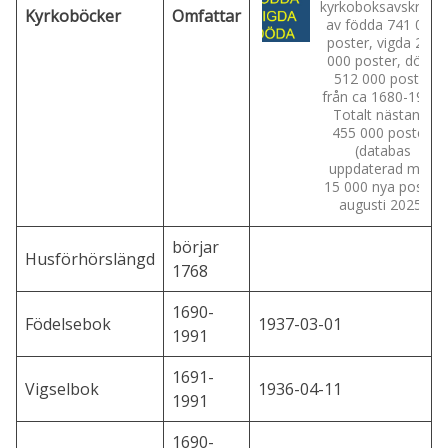
kyrkoboksavskrifter
Kyrkoböcker
Omfattar
av födda 741 000
poster, vigda 201
000 poster, döda
512 000 poster
från ca 1680-1952.
Totalt nästan 1
455 000 poster.
(databas
uppdaterad med
15 000 nya poster
augusti 2025)
börjar
Husförhörslängd
1768
1690-
Födelsebok
1937-03-01
1991
1691-
Vigselbok
1936-04-11
1991
1690-