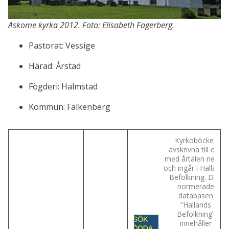
Askome kyrka 2012. Foto: Elisabeth Fagerberg.
Pastorat: Vessige
Härad: Årstad
Fögderi: Halmstad
Kommun: Falkenberg
Kyrkoböcker
avskrivna till och
med årtalen nedan
och ingår i Hallands
Befolkning. Den
normerade
databasen
”Hallands
Befolkning”
innehåller