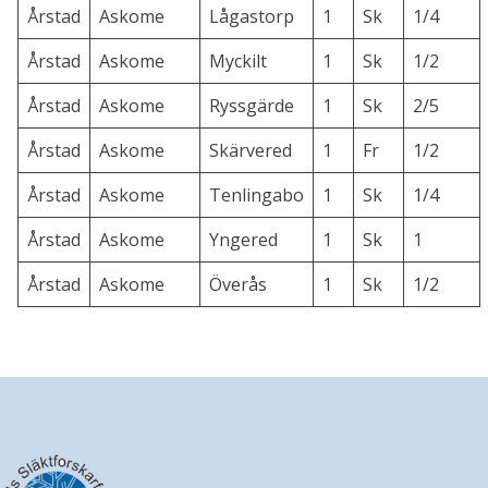
Årstad
Askome
Lågastorp
1
Sk
1/4
Årstad
Askome
Myckilt
1
Sk
1/2
Årstad
Askome
Ryssgärde
1
Sk
2/5
Årstad
Askome
Skärvered
1
Fr
1/2
Årstad
Askome
Tenlingabo
1
Sk
1/4
Årstad
Askome
Yngered
1
Sk
1
Årstad
Askome
Överås
1
Sk
1/2