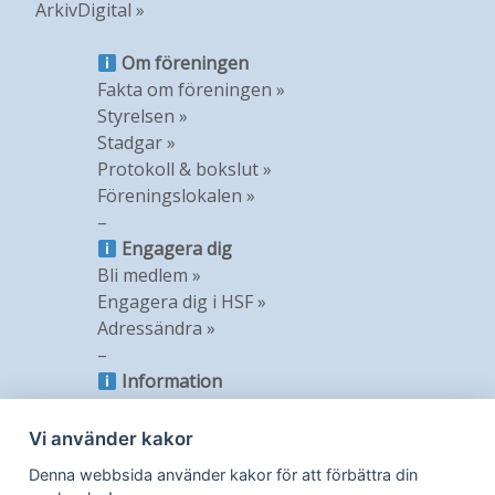
ArkivDigital »
Om föreningen
Fakta om föreningen »
Styrelsen »
Stadgar »
Protokoll & bokslut »
Föreningslokalen »
–
Engagera dig
Bli medlem »
Engagera dig i HSF »
Adressändra »
–
Information
Nyheter »
Nyhetsbrev »
Vi använder kakor
Medlemstidning »
Denna webbsida använder kakor för att förbättra din
GDPR »