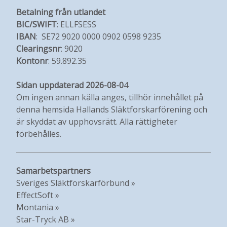
Betalning från utlandet
BIC/SWIFT
: ELLFSESS
IBAN
: SE72 9020 0000 0902 0598 9235
Clearingsnr
: 9020
Kontonr
: 59.892.35
Sidan uppdaterad 2026-08-0
4
Om ingen annan källa anges, tillhör innehållet på
denna hemsida Hallands Släktforskarförening och
är skyddat av upphovsrätt. Alla rättigheter
förbehålles.
Samarbetspartners
Sveriges Släktforskarförbund »
EffectSoft »
Montania »
Star-Tryck AB »