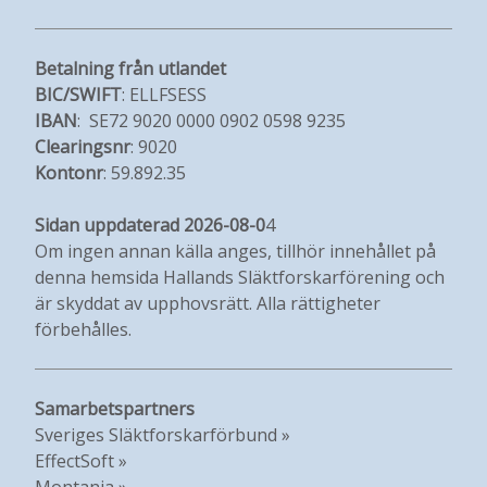
Betalning från utlandet
BIC/SWIFT
: ELLFSESS
IBAN
: SE72 9020 0000 0902 0598 9235
Clearingsnr
: 9020
Kontonr
: 59.892.35
Sidan uppdaterad 2026-08-0
4
Om ingen annan källa anges, tillhör innehållet på
denna hemsida Hallands Släktforskarförening och
är skyddat av upphovsrätt. Alla rättigheter
förbehålles.
Samarbetspartners
Sveriges Släktforskarförbund »
EffectSoft »
Montania »