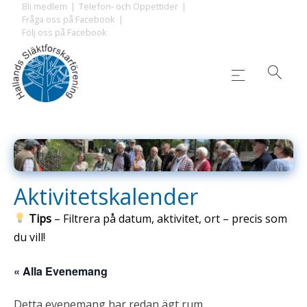
Skip
Bli medlem
Telefon- och Öppettider
Fråga oss på Facebook
to
Följ oss på Facebook
content
Aktivitetskalender
Tips
– Filtrera på datum, aktivitet, ort – precis som
du vill!
« Alla Evenemang
Detta evenemang har redan ägt rum.