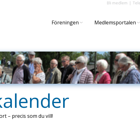
Bli medlem
Tel
Föreningen
Medlemsportalen
kalender
ort – precis som du vill!