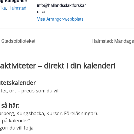
g Kategorier:
info@hallandsslaktforskar
ika
,
Halmstad
e.se
Visa Arrangör-webbplats
 Stadsbiblioteket
Halmstad: Måndagsö
aktiviteter – direkt i din kalender!
itetskalender
tet, ort – precis som du vill.
 så här:
 Varberg, Kungsbacka, Kurser, Föreläsningar).
 på kalender”.
ri du vill följa.