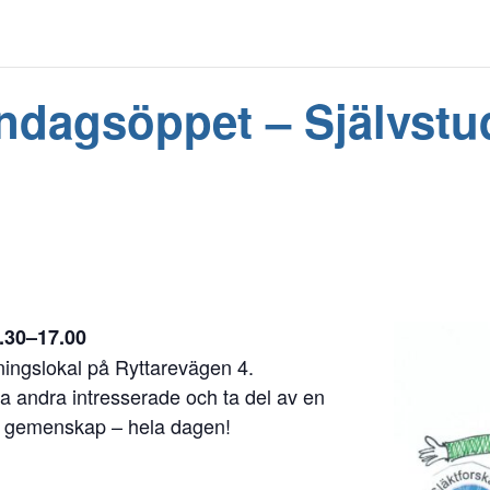
dagsöppet – Självstud
.30–17.00
ningslokal på Ryttarevägen 4.
fa andra intresserade och ta del av en
ch gemenskap – hela dagen!