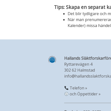
Tips: Skapa en separat k
Det blir tydligare och m
När man prenumererar på
Kalender) missa händelse
Hallands Släktforskarför
Ryttarevägen 4
302 62 Halmstad
info@hallandsslaktforska
Telefon »
och Öppettider »