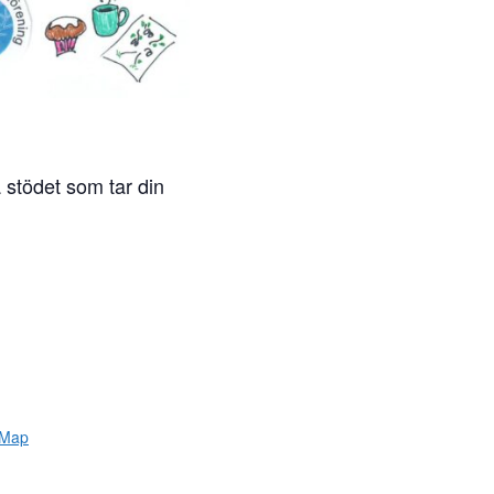
a stödet som tar din
 Map