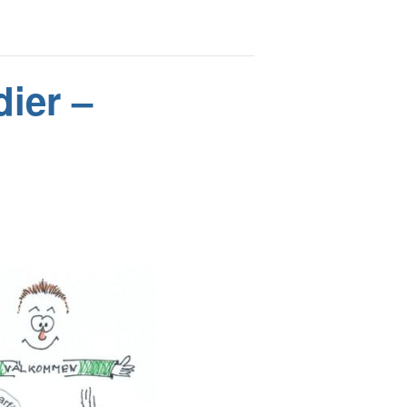
ier –