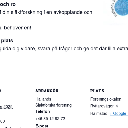
 och ro
g i din släktforskning i en avkopplande och
du behöver en!
 plats
uida dig vidare, svara på frågor och ge det där lilla extr
R
ARRANGÖR
PLATS
Hallands
Föreningslokalen
Släktforskarförening
Ryttarevägen 4
r 2025
Telefon
Halmstad
,
+ Google
+46 35 12 82 72
:00
E-post