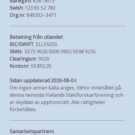
Bankgiro
: 828–3673
Swish
: 123 65 52 780
Org.nr
: 849202–3471
Betalning från utlandet
BIC/SWIFT
: ELLFSESS
IBAN
: SE72 9020 0000 0902 0598 9235
Clearingsnr
: 9020
Kontonr
: 59.892.35
Sidan uppdaterad 2026-08-0
4
Om ingen annan källa anges, tillhör innehållet på
denna hemsida Hallands Släktforskarförening och
är skyddat av upphovsrätt. Alla rättigheter
förbehålles.
Samarbetspartners