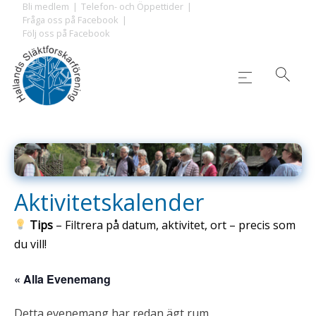
Skip
Bli medlem
Telefon- och Öppettider
Fråga oss på Facebook
to
Följ oss på Facebook
content
Aktivitetskalender
Tips
– Filtrera på datum, aktivitet, ort – precis som
du vill!
« Alla Evenemang
Detta evenemang har redan ägt rum.