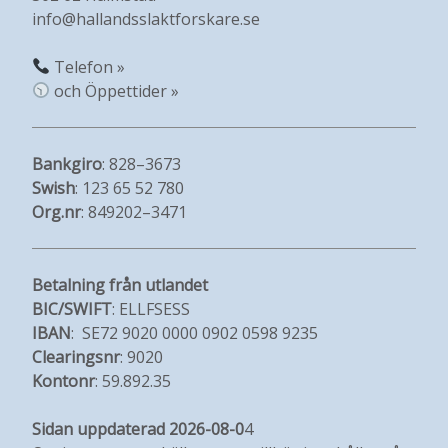
info@hallandsslaktforskare.se
Telefon »
och Öppettider »
Bankgiro
: 828–3673
Swish
: 123 65 52 780
Org.nr
: 849202–3471
Betalning från utlandet
BIC/SWIFT
: ELLFSESS
IBAN
: SE72 9020 0000 0902 0598 9235
Clearingsnr
: 9020
Kontonr
: 59.892.35
Sidan uppdaterad 2026-08-0
4