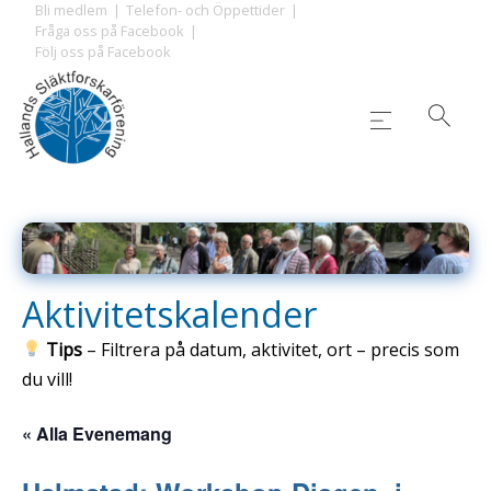
Skip
Bli medlem
Telefon- och Öppettider
Fråga oss på Facebook
to
Följ oss på Facebook
content
Aktivitetskalender
Tips
– Filtrera på datum, aktivitet, ort – precis som
du vill!
« Alla Evenemang