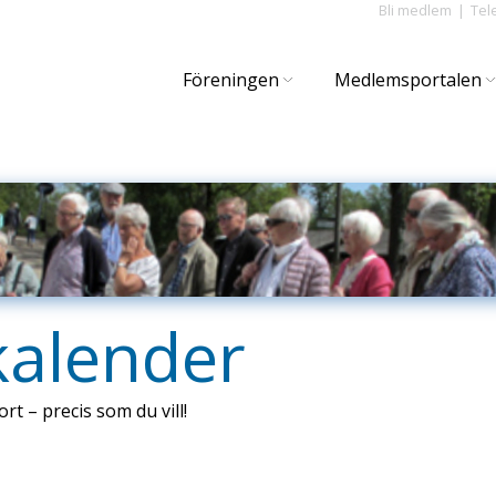
Bli medlem
Tel
Föreningen
Medlemsportalen
kalender
ort – precis som du vill!