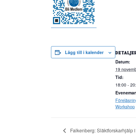
Lägg till i kalender
DETALJE
Datum:
19 novemb
Tid:
18:00 - 20
Eveneman
Föreläsnin
Workshop
Falkenberg: Släktforskarhjälp i