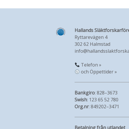
Hallands Släktforskarför
Ryttarevägen 4
302 62 Halmstad
info@hallandsslaktforska
Telefon »
och Öppettider »
Bankgiro
: 828–3673
Swish
: 123 65 52 780
Org.nr
: 849202–3471
Betalning från utlandet