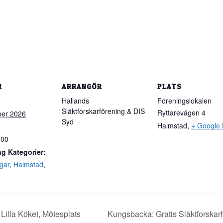
R
ARRANGÖR
PLATS
Hallands
Föreningslokalen
Släktforskarförening & DIS
Ryttarevägen 4
er 2026
Syd
Halmstad
,
+ Google
:00
g Kategorier:
gar
,
Halmstad
,
 Lilla Köket, Mötesplats
Kungsbacka: Gratis Släktforskar