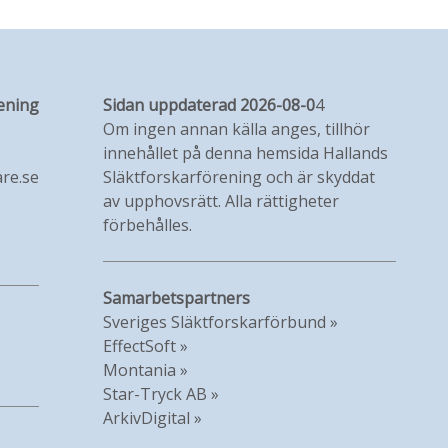
ening
Sidan uppdaterad 2026-08-0
4
Om ingen annan källa anges, tillhör
innehållet på denna hemsida Hallands
re.se
Släktforskarförening och är skyddat
av upphovsrätt. Alla rättigheter
förbehålles.
Samarbetspartners
Sveriges Släktforskarförbund »
EffectSoft »
Montania »
Star-Tryck AB »
ArkivDigital »