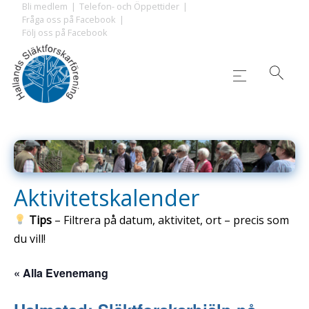
Skip
Bli medlem
Telefon- och Öppettider
Fråga oss på Facebook
to
Följ oss på Facebook
content
Aktivitetskalender
Tips
– Filtrera på datum, aktivitet, ort – precis som
du vill!
« Alla Evenemang