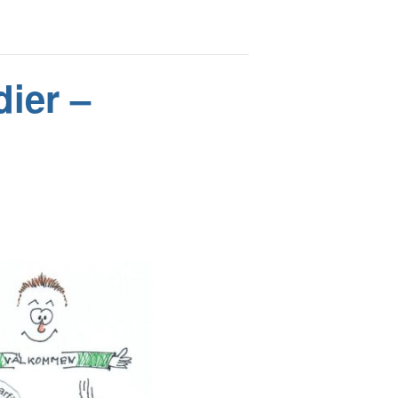
ier –