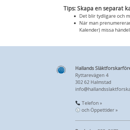
Tips: Skapa en separat k
Det blir tydligare och m
När man prenumererar på
Kalender) missa händelse
Hallands Släktforskarför
Ryttarevägen 4
302 62 Halmstad
info@hallandsslaktforska
Telefon »
och Öppettider »