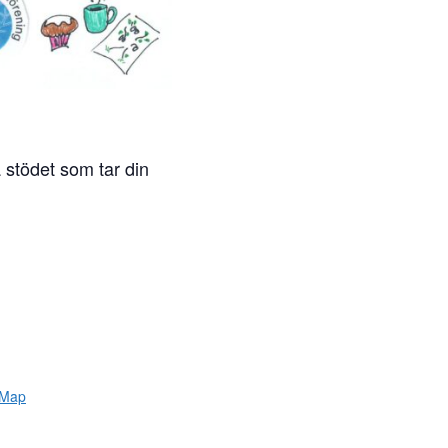
a stödet som tar din
 Map