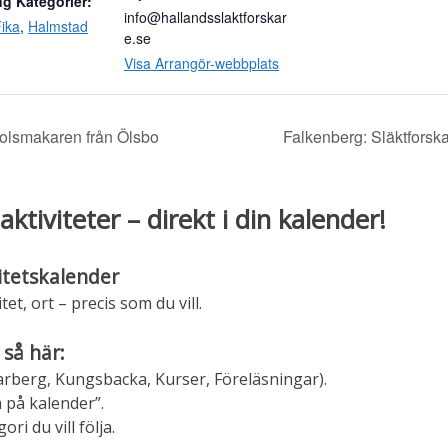
g Kategorier:
info@hallandsslaktforskar
ika
,
Halmstad
e.se
Visa Arrangör-webbplats
olsmakaren från Ölsbo
Falkenberg: Släktforska
aktiviteter – direkt i din kalender!
itetskalender
tet, ort – precis som du vill.
 så här:
 Varberg, Kungsbacka, Kurser, Föreläsningar).
 på kalender”.
ri du vill följa.