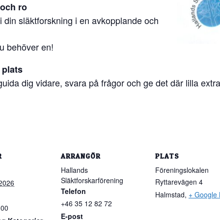
 och ro
g i din släktforskning i en avkopplande och
du behöver en!
 plats
uida dig vidare, svara på frågor och ge det där lilla extr
R
ARRANGÖR
PLATS
Hallands
Föreningslokalen
Släktforskarförening
Ryttarevägen 4
 2026
Telefon
Halmstad
,
+ Google
+46 35 12 82 72
:00
E-post