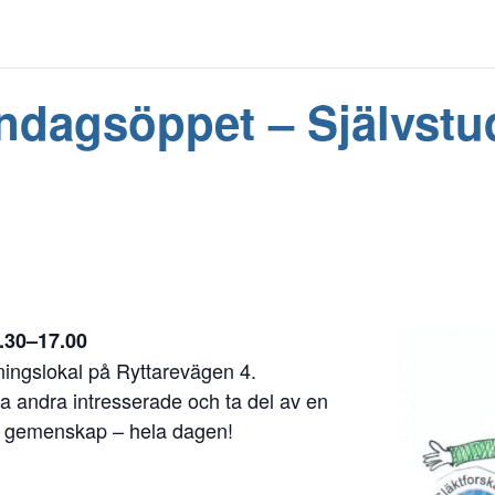
dagsöppet – Självstud
.30–17.00
ningslokal på Ryttarevägen 4.
fa andra intresserade och ta del av en
ch gemenskap – hela dagen!