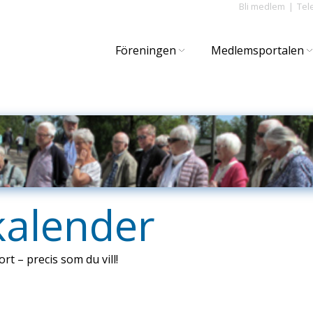
Bli medlem
Tel
Föreningen
Medlemsportalen
kalender
ort – precis som du vill!