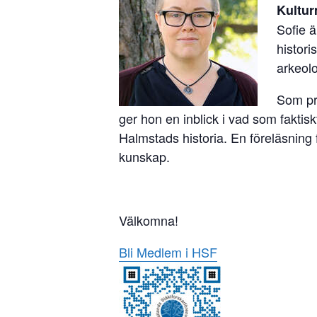
Kultur
Sofie ä
histori
arkeolo
Som pr
ger hon en inblick i vad som faktis
Halmstads historia. En föreläsning f
kunskap.
Välkomna!
Bli Medlem i HSF