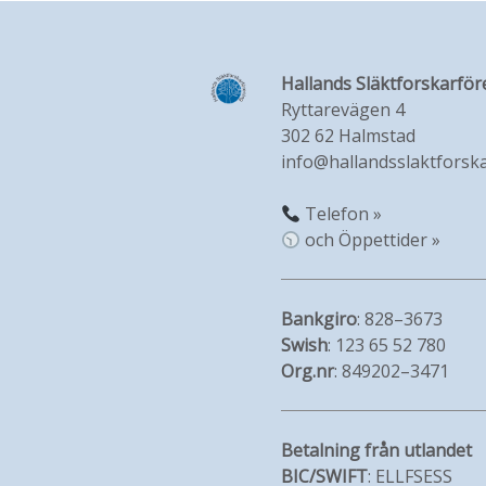
Hallands Släktforskarför
Ryttarevägen 4
302 62 Halmstad
info@hallandsslaktforska
Telefon »
och Öppettider »
Bankgiro
: 828–3673
Swish
: 123 65 52 780
Org.nr
: 849202–3471
Betalning från utlandet
BIC/SWIFT
: ELLFSESS