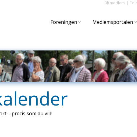
Bli medlem
Tel
Föreningen
Medlemsportalen
kalender
ort – precis som du vill!