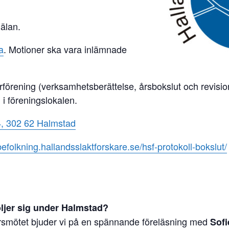
älan.
a
. Motioner ska vara inlämnade
rförening (verksamhetsberättelse, årsbokslut och revisio
 i föreningslokalen.
4, 302 62 Halmstad
/befolkning.hallandsslaktforskare.se/hsf-protokoll-bokslut/
ljer sig under Halmstad?
årsmötet bjuder vi på en spännande föreläsning med
Sofi