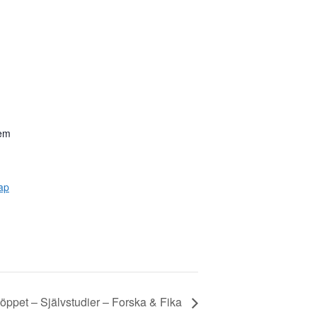
hem
ap
ppet – Självstudier – Forska & Fika