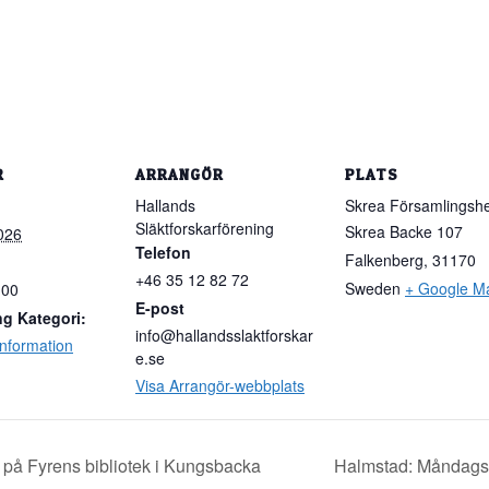
R
ARRANGÖR
PLATS
Hallands
Skrea Församlings
Släktforskarförening
Skrea Backe 107
026
Telefon
Falkenberg
,
31170
+46 35 12 82 72
Sweden
+ Google M
:00
E-post
g Kategori:
info@hallandsslaktforskar
nformation
e.se
Visa Arrangör-webbplats
 på Fyrens bibliotek i Kungsbacka
Halmstad: Måndagsö