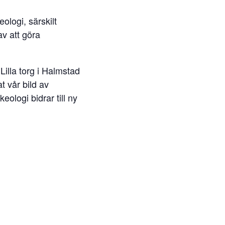
ologi, särskilt
av att göra
lla torg i Halmstad
t vår bild av
eologi bidrar till ny