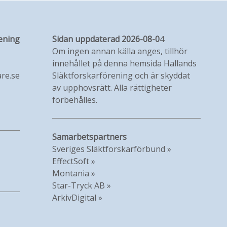
ening
Sidan uppdaterad 2026-08-0
4
Om ingen annan källa anges, tillhör
innehållet på denna hemsida Hallands
re.se
Släktforskarförening och är skyddat
av upphovsrätt. Alla rättigheter
förbehålles.
Samarbetspartners
Sveriges Släktforskarförbund »
EffectSoft »
Montania »
Star-Tryck AB »
ArkivDigital »