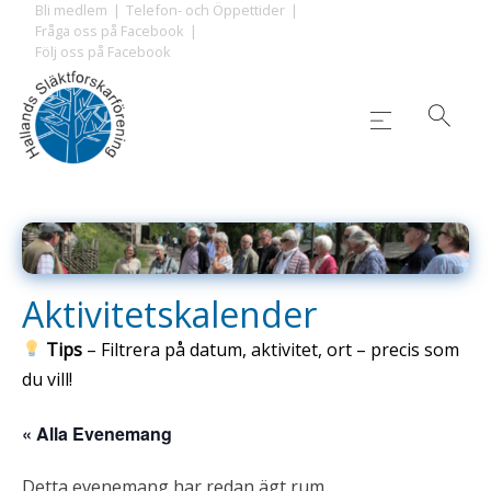
Skip
Bli medlem
Telefon- och Öppettider
Fråga oss på Facebook
to
Följ oss på Facebook
content
Aktivitetskalender
Tips
– Filtrera på datum, aktivitet, ort – precis som
du vill!
« Alla Evenemang
Detta evenemang har redan ägt rum.