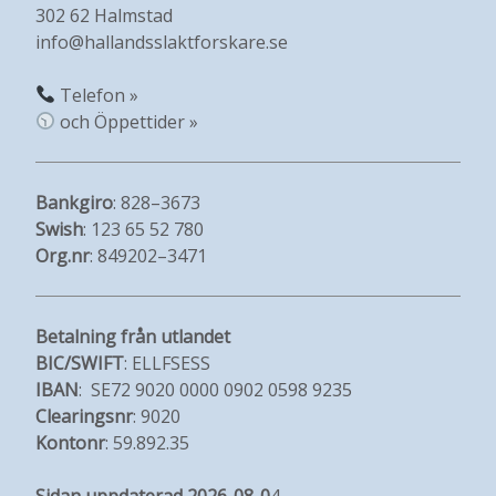
302 62 Halmstad
info@hallandsslaktforskare.se
Telefon »
och Öppettider »
Bankgiro
: 828–3673
Swish
: 123 65 52 780
Org.nr
: 849202–3471
Betalning från utlandet
BIC/SWIFT
: ELLFSESS
IBAN
: SE72 9020 0000 0902 0598 9235
Clearingsnr
: 9020
Kontonr
: 59.892.35
Sidan uppdaterad 2026-08-0
4