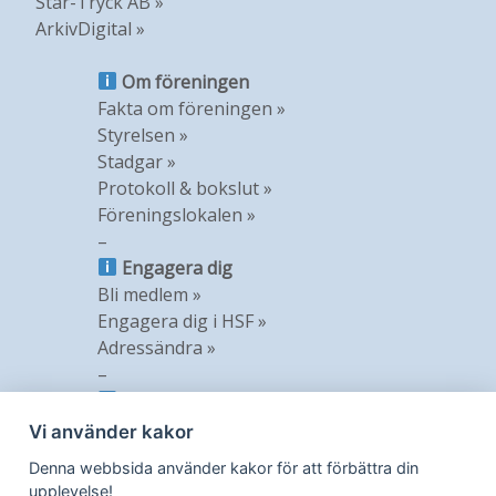
Star-Tryck AB »
ArkivDigital »
Om föreningen
Fakta om föreningen »
Styrelsen »
Stadgar »
Protokoll & bokslut »
Föreningslokalen »
–
Engagera dig
Bli medlem »
Engagera dig i HSF »
Adressändra »
–
Information
Nyheter »
Vi använder kakor
Nyhetsbrev »
Denna webbsida använder kakor för att förbättra din
Medlemstidning »
upplevelse!