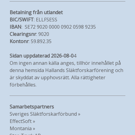
Betalning från utlandet
BIC/SWIFT
: ELLFSESS
IBAN
: SE72 9020 0000 0902 0598 9235
Clearingsnr
: 9020
Kontonr
: 59.892.35
Sidan uppdaterad 2026-08-0
4
Om ingen annan källa anges, tillhör innehållet på
denna hemsida Hallands Släktforskarförening och
är skyddat av upphovsrätt. Alla rättigheter
förbehålles.
Samarbetspartners
Sveriges Släktforskarförbund »
EffectSoft »
Montania »