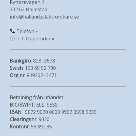
Ryttarevägen 4
302 62 Halmstad
info@hallandsslaktforskare.se
Telefon »
och Öppettider »
Bankgiro
: 828–3673
Swish
: 123 65 52 780
Org.nr
: 849202–3471
Betalning från utlandet
BIC/SWIFT
: ELLFSESS
IBAN
: SE72 9020 0000 0902 0598 9235
Clearingsnr
: 9020
Kontonr
: 59.892.35