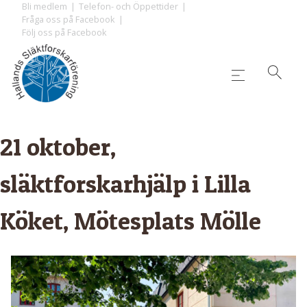
Skip
Bli medlem
Telefon- och Öppettider
Fråga oss på Facebook
to
Följ oss på Facebook
content
21 oktober,
släktforskarhjälp i Lilla
Köket, Mötesplats Mölle