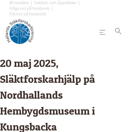
Skip
Bli medlem
Telefon- och Öppettider
Fråga oss på Facebook
to
Följ oss på Facebook
content
20 maj 2025,
Släktforskarhjälp på
Nordhallands
Hembygdsmuseum i
Kungsbacka