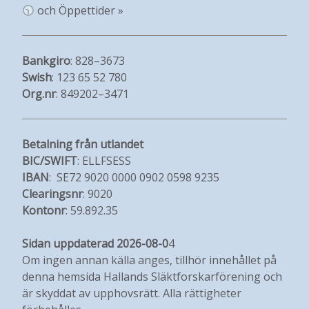
och Öppettider »
Bankgiro
: 828–3673
Swish
: 123 65 52 780
Org.nr
: 849202–3471
Betalning från utlandet
BIC/SWIFT
: ELLFSESS
IBAN
: SE72 9020 0000 0902 0598 9235
Clearingsnr
: 9020
Kontonr
: 59.892.35
Sidan uppdaterad 2026-08-0
4
Om ingen annan källa anges, tillhör innehållet på
denna hemsida Hallands Släktforskarförening och
är skyddat av upphovsrätt. Alla rättigheter