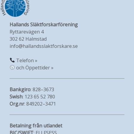
Hallands Släktforskarförening
Ryttarevägen 4
302 62 Halmstad
info@hallandsslaktforskare.se
Telefon »
och Öppettider »
Bankgiro
: 828–3673
Swish
: 123 65 52 780
Org.nr
: 849202–3471
Betalning från utlandet
BIC/SWIFT
: ELLFSESS