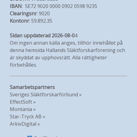
IBAN
: SE72 9020 0000 0902 0598 9235
Clearingsnr
: 9020
Kontonr
: 59.892.35
Sidan uppdaterad 2026-08-0
4
Om ingen annan källa anges, tillhör innehållet på
denna hemsida Hallands Släktforskarförening och
är skyddat av upphovsrätt. Alla rättigheter
förbehålles.
Samarbetspartners
Sveriges Släktforskarförbund »
EffectSoft »
Montania »
Star-Tryck AB »
ArkivDigital »