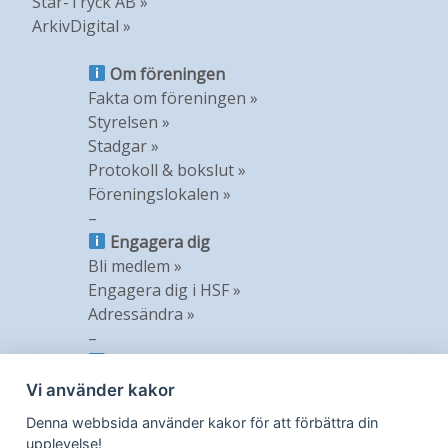
Star-Tryck AB »
ArkivDigital »
Om föreningen
Fakta om föreningen »
Styrelsen »
Stadgar »
Protokoll & bokslut »
Föreningslokalen »
–
Engagera dig
Bli medlem »
Engagera dig i HSF »
Adressändra »
–
Information
Nyheter »
Vi använder kakor
Nyhetsbrev »
Denna webbsida använder kakor för att förbättra din
Medlemstidning »
upplevelse!