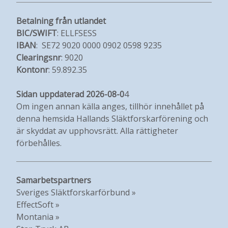
Betalning från utlandet
BIC/SWIFT
: ELLFSESS
IBAN
: SE72 9020 0000 0902 0598 9235
Clearingsnr
: 9020
Kontonr
: 59.892.35
Sidan uppdaterad 2026-08-0
4
Om ingen annan källa anges, tillhör innehållet på
denna hemsida Hallands Släktforskarförening och
är skyddat av upphovsrätt. Alla rättigheter
förbehålles.
Samarbetspartners
Sveriges Släktforskarförbund »
EffectSoft »
Montania »