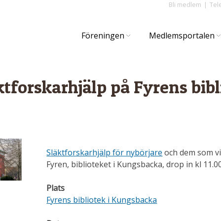
Bli medlem
Tel
Föreningen
Medlemsportalen
äktforskarhjälp på Fyrens bibl
Släktforskarhjälp för nybörjare
och dem som vi
Fyren, biblioteket i Kungsbacka, drop in kl 11.0
Plats
Fyrens bibliotek i Kungsbacka