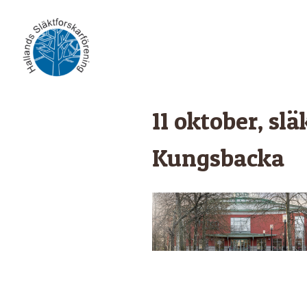
Skip
to
content
11 oktober, sl
Kungsbacka