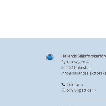
Hallands Släktforskarför
Ryttarevägen 4
302 62 Halmstad
info@hallandsslaktforska
Telefon »
och Öppettider »