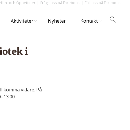
efon- och Öppettider
Fråga oss på Facebook
Följ oss på Facebook
Aktiviteter
Nyheter
Kontakt
iotek i
ll komma vidare. På
0–13.00