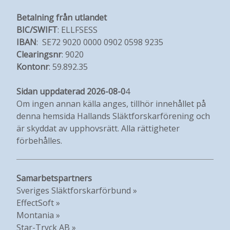
Betalning från utlandet
BIC/SWIFT
: ELLFSESS
IBAN
: SE72 9020 0000 0902 0598 9235
Clearingsnr
: 9020
Kontonr
: 59.892.35
Sidan uppdaterad 2026-08-0
4
Om ingen annan källa anges, tillhör innehållet på
denna hemsida Hallands Släktforskarförening och
är skyddat av upphovsrätt. Alla rättigheter
förbehålles.
Samarbetspartners
Sveriges Släktforskarförbund »
EffectSoft »
Montania »
Star-Tryck AB »