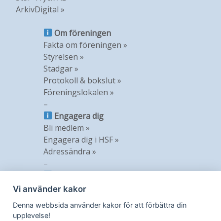
ArkivDigital »
Om föreningen
Fakta om föreningen »
Styrelsen »
Stadgar »
Protokoll & bokslut »
Föreningslokalen »
–
Engagera dig
Bli medlem »
Engagera dig i HSF »
Adressändra »
–
Information
Nyheter »
Vi använder kakor
Nyhetsbrev »
Denna webbsida använder kakor för att förbättra din
Medlemstidning »
upplevelse!