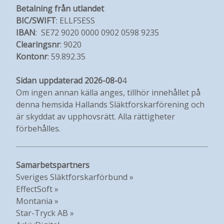
Betalning från utlandet
BIC/SWIFT
: ELLFSESS
IBAN
: SE72 9020 0000 0902 0598 9235
Clearingsnr
: 9020
Kontonr
: 59.892.35
Sidan uppdaterad 2026-08-0
4
Om ingen annan källa anges, tillhör innehållet på
denna hemsida Hallands Släktforskarförening och
är skyddat av upphovsrätt. Alla rättigheter
förbehålles.
Samarbetspartners
Sveriges Släktforskarförbund »
EffectSoft »
Montania »
Star-Tryck AB »