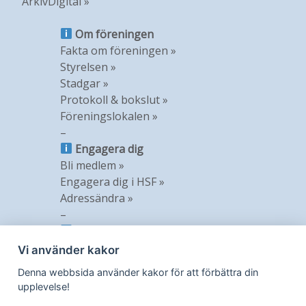
ArkivDigital »
Om föreningen
Fakta om föreningen »
Styrelsen »
Stadgar »
Protokoll & bokslut »
Föreningslokalen »
–
Engagera dig
Bli medlem »
Engagera dig i HSF »
Adressändra »
–
Information
Nyheter »
Vi använder kakor
Nyhetsbrev »
Denna webbsida använder kakor för att förbättra din
Medlemstidning »
upplevelse!
GDPR »