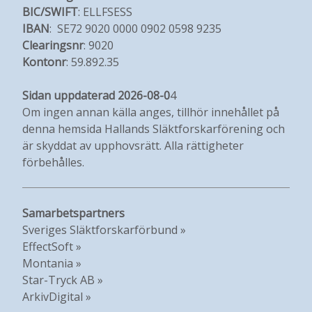
BIC/SWIFT
: ELLFSESS
IBAN
: SE72 9020 0000 0902 0598 9235
Clearingsnr
: 9020
Kontonr
: 59.892.35
Sidan uppdaterad 2026-08-0
4
Om ingen annan källa anges, tillhör innehållet på
denna hemsida Hallands Släktforskarförening och
är skyddat av upphovsrätt. Alla rättigheter
förbehålles.
Samarbetspartners
Sveriges Släktforskarförbund »
EffectSoft »
Montania »
Star-Tryck AB »
ArkivDigital »