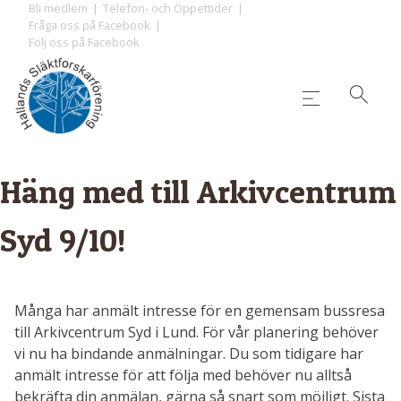
Skip
Bli medlem
Telefon- och Öppettider
Fråga oss på Facebook
to
Följ oss på Facebook
content
Häng med till Arkivcentrum
Syd 9/10!
Många har anmält intresse för en gemensam bussresa
till Arkivcentrum Syd i Lund. För vår planering behöver
vi nu ha bindande anmälningar. Du som tidigare har
anmält intresse för att följa med behöver nu alltså
bekräfta din anmälan, gärna så snart som möjligt. Sista