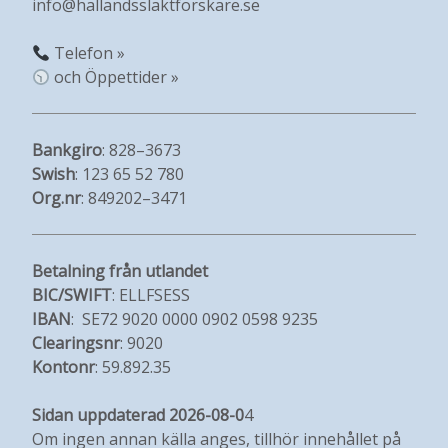
info@hallandsslaktforskare.se
Telefon »
och Öppettider »
Bankgiro
: 828–3673
Swish
: 123 65 52 780
Org.nr
: 849202–3471
Betalning från utlandet
BIC/SWIFT
: ELLFSESS
IBAN
: SE72 9020 0000 0902 0598 9235
Clearingsnr
: 9020
Kontonr
: 59.892.35
Sidan uppdaterad 2026-08-0
4
Om ingen annan källa anges, tillhör innehållet på