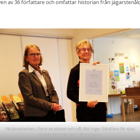
ven av 36 författare och omfattar historian från jägarstenålde
Förtjänsttecken, i form av diplom och nål, fick Inger Gärdfors för sina
betydande insatser i föreningen.