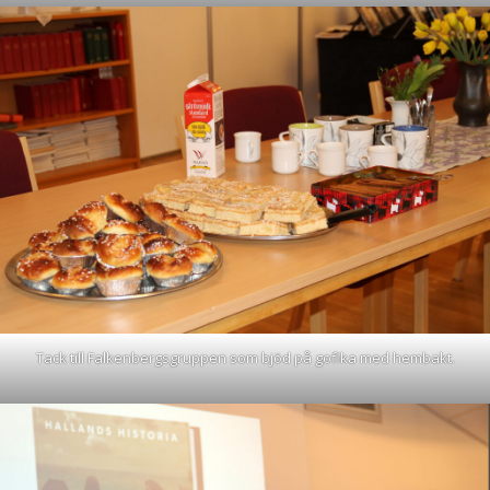
Tack till Falkenbergsgruppen som bjöd på gofika med hembakt.