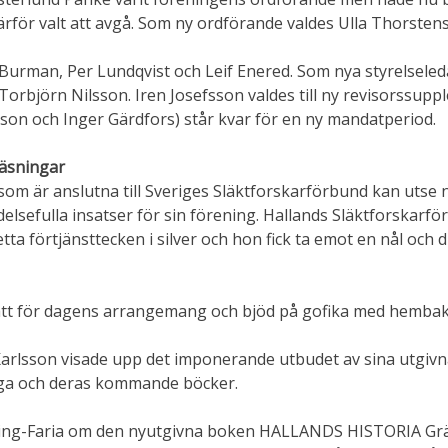
rför valt att avgå. Som ny ordförande valdes Ulla Thorstens
Burman, Per Lundqvist och Leif Enered. Som nya styrelseled
orbjörn Nilsson. Iren Josefsson valdes till ny revisorssupp
on och Inger Gärdfors) står kvar för en ny mandatperiod.
läsningar
ar som är anslutna till Sveriges Släktforskarförbund kan u
delsefulla insatser för sin förening. Hallands Släktforskarfö
ta förtjänsttecken i silver och hon fick ta emot en nål och
tt för dagens arrangemang och bjöd på gofika med hembak
rlsson visade upp det imponerande utbudet av sina utgiv
iga och deras kommande böcker.
iking-Faria om den nyutgivna boken HALLANDS HISTORIA Gr