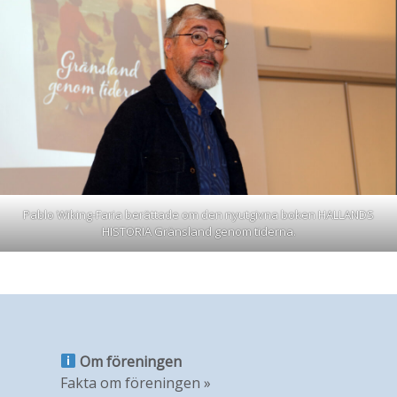
Pablo Wiking-Faria berättade om den nyutgivna boken HALLANDS
HISTORIA Gränsland genom tiderna.
Om föreningen
Fakta om föreningen »