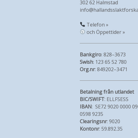
302 62 Halmstad
info@hallandsslaktforska
Telefon »
och Öppettider »
Bankgiro
: 828–3673
Swish
: 123 65 52 780
Org.nr
: 849202–3471
Betalning från utlandet
BIC/SWIFT
: ELLFSESS
IBAN
: SE72 9020 0000 0
0598 9235
Clearingsnr
: 9020
Kontonr
: 59.892.35