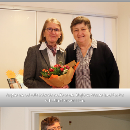
Avgående och tillträdande ordförande. Majléne Westerlund Panke
och Ulla Thorstensson.