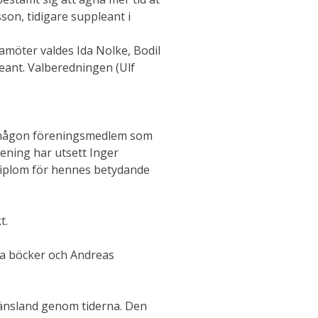
son, tidigare suppleant i
amöter valdes Ida Nolke, Bodil
leant. Valberedningen (Ulf
tse någon föreningsmedlem som
rening har utsett Inger
 diplom för hennes betydande
t.
na böcker och Andreas
änsland genom tiderna. Den