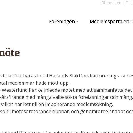
Bli medlem
Tel
Föreningen
Medlemsportalen
möte
a stolar fick bäras in till Hallands Släktforskarförenings väl
iotal medlemmar hade mött upp.
Westerlund Panke inledde mötet med att sammanfatta det 
årsfirande med många välbesökta föreläsningar och många ol
, vilket har lett till en imponerande medlemsökning.
sefsson i mötesordförandeklubban och genomförde snabbt oc
sterlund Panke varit föreningens ordförande men hade nu be