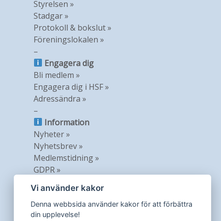
Styrelsen »
Stadgar »
Protokoll & bokslut »
Föreningslokalen »
–
Engagera dig
Bli medlem »
Engagera dig i HSF »
Adressändra »
–
Information
Nyheter »
Nyhetsbrev »
Medlemstidning »
GDPR »
Vi använder kakor
Denna webbsida använder kakor för att förbättra
din upplevelse!