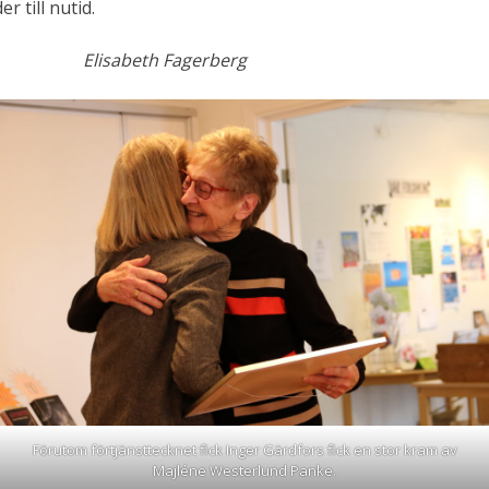
r till nutid.
Elisabeth Fagerberg
Förutom förtjänsttecknet fick Inger Gärdfors fick en stor kram av
Majléne Westerlund Panke.