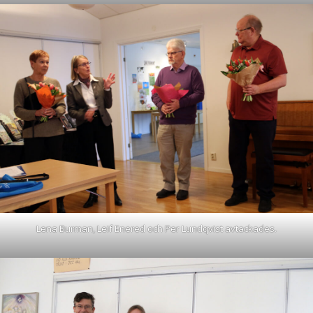
Lena Burman, Leif Enered och Per Lundqvist avtackades.