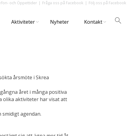
efon- och Öppettider
Fråga oss på Facebook
Följ oss på Facebook
Aktiviteter
Nyheter
Kontakt
besökta årsmöte i Skrea
gångna året i många positiva
ika aktiviteter har visat att
h smidigt agendan.
stämt sig att ägna mer tid åt