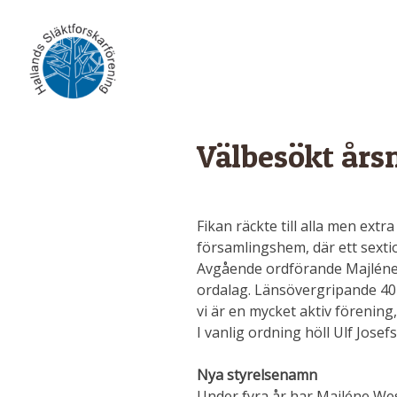
Skip
to
content
Välbesökt års
Fikan räckte till alla men extr
församlingshem, där ett sext
Avgående ordförande Majléne 
ordalag. Länsövergripande 40-
vi är en mycket aktiv förening
I vanlig ordning höll Ulf Jo
Nya styrelsenamn
Under fyra år har Majléne We