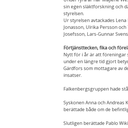
sin egen släktforskning och dä
styrelsen.
Ur styrelsen avtackades Lena 
Jonasson, Ulrika Persson och T
Josefsson, Lars-Gunnar Svenss
Förtjänsttecken, fika och före
Nytt för i år är att förening
under en längre tid gjort bety
Gärdfors som mottagare av det
insatser.
Falkenbergsgruppen hade stå
Syskonen Anna och Andreas Ka
berättade både om de befintl
Slutligen berättade Pablo W