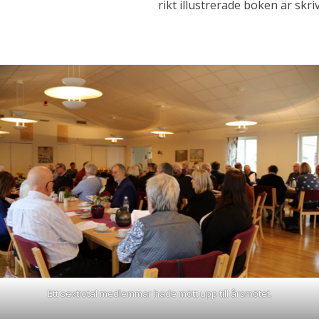
rikt illustrerade boken är skri
Ett sextiotal medlemmar hade mött upp till årsmötet.