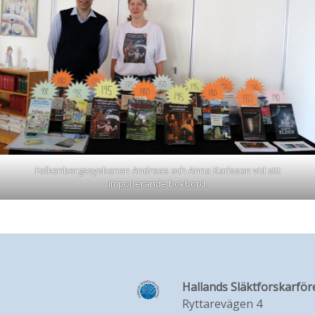
Falkenbergssyskonen Andreas och Anna Karlsson vid sitt
imponerande bokbord.
Hallands Släktforskarför
Ryttarevägen 4