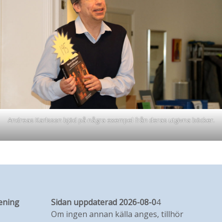
Andreas Karlsson bjöd på några exempel från deras utgivna böcker.
ening
Sidan uppdaterad 2026-08-0
4
Om ingen annan källa anges, tillhör