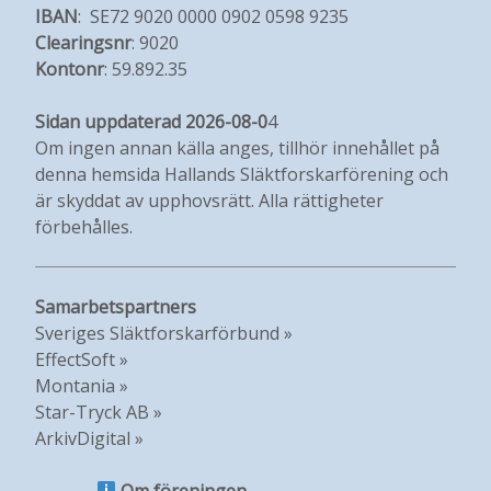
IBAN
: SE72 9020 0000 0902 0598 9235
Clearingsnr
: 9020
Kontonr
: 59.892.35
Sidan uppdaterad 2026-08-0
4
Om ingen annan källa anges, tillhör innehållet på
denna hemsida Hallands Släktforskarförening och
är skyddat av upphovsrätt. Alla rättigheter
förbehålles.
Samarbetspartners
Sveriges Släktforskarförbund »
EffectSoft »
Montania »
Star-Tryck AB »
ArkivDigital »
Om föreningen