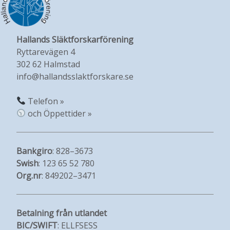
Hallands Släktforskarförening
Ryttarevägen 4
302 62 Halmstad
info@hallandsslaktforskare.se
Telefon »
och Öppettider »
Bankgiro
: 828–3673
Swish
: 123 65 52 780
Org.nr
: 849202–3471
Betalning från utlandet
BIC/SWIFT
: ELLFSESS