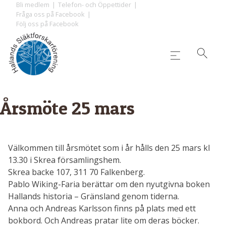
Skip
Bli medlem
Telefon- och Öppettider
Fråga oss på Facebook
to
Följ oss på Facebook
content
Årsmöte 25 mars
Välkommen till årsmötet som i år hålls den 25 mars kl
13.30 i Skrea församlingshem.
Skrea backe 107, 311 70 Falkenberg.
Pablo Wiking-Faria berättar om den nyutgivna boken
Hallands historia – Gränsland genom tiderna.
Anna och Andreas Karlsson finns på plats med ett
bokbord. Och Andreas pratar lite om deras böcker.