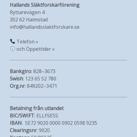
Hallands Släktforskarförening
Ryttarevägen 4
302 62 Halmstad
info@hallandsslaktforskare.se
Telefon »
och Öppettider »
Bankgiro
: 828–3673
Swish
: 123 65 52 780
Org.nr
: 849202–3471
Betalning från utlandet
BIC/SWIFT
: ELLFSESS
IBAN
: SE72 9020 0000 0902 0598 9235
Clearingsnr
: 9020