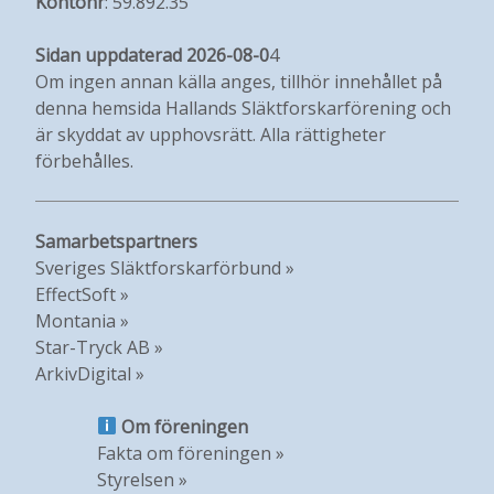
Kontonr
: 59.892.35
Sidan uppdaterad 2026-08-0
4
Om ingen annan källa anges, tillhör innehållet på
denna hemsida Hallands Släktforskarförening och
är skyddat av upphovsrätt. Alla rättigheter
förbehålles.
Samarbetspartners
Sveriges Släktforskarförbund »
EffectSoft »
Montania »
Star-Tryck AB »
ArkivDigital »
Om föreningen
Fakta om föreningen »
Styrelsen »