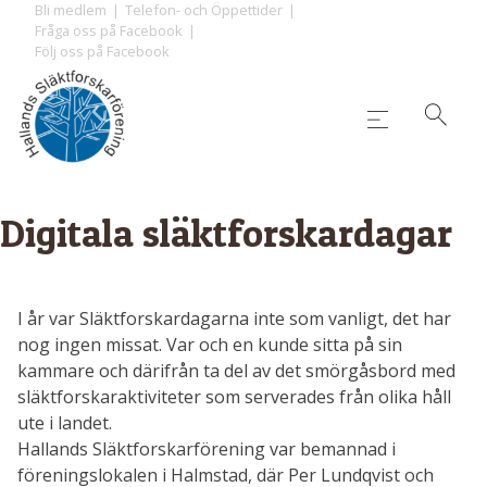
Skip
Bli medlem
Telefon- och Öppettider
Fråga oss på Facebook
to
Följ oss på Facebook
content
Digitala släktforskardagar
I år var Släktforskardagarna inte som vanligt, det har
nog ingen missat. Var och en kunde sitta på sin
kammare och därifrån ta del av det smörgåsbord med
släktforskaraktiviteter som serverades från olika håll
ute i landet.
Hallands Släktforskarförening var bemannad i
föreningslokalen i Halmstad, där Per Lundqvist och