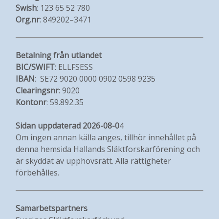
Swish
: 123 65 52 780
Org.nr
: 849202–3471
Betalning från utlandet
BIC/SWIFT
: ELLFSESS
IBAN
: SE72 9020 0000 0902 0598 9235
Clearingsnr
: 9020
Kontonr
: 59.892.35
Sidan uppdaterad 2026-08-0
4
Om ingen annan källa anges, tillhör innehållet på
denna hemsida Hallands Släktforskarförening och
är skyddat av upphovsrätt. Alla rättigheter
förbehålles.
Samarbetspartners