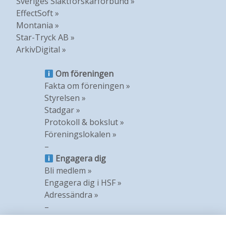
Sveriges Släktforskarförbund »
EffectSoft »
Montania »
Star-Tryck AB »
ArkivDigital »
Om föreningen
Fakta om föreningen »
Styrelsen »
Stadgar »
Protokoll & bokslut »
Föreningslokalen »
–
Engagera dig
Bli medlem »
Engagera dig i HSF »
Adressändra »
–
Information