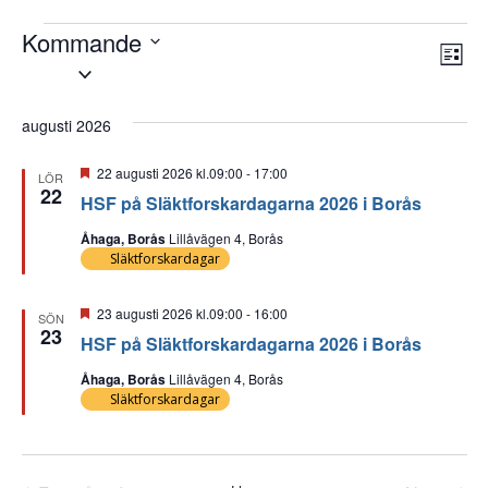
Kommande
Evenemang
Ev
Vy-
Lista
Välj
vy
datum.
nav
augusti 2026
Utvalt
22 augusti 2026 kl.09:00
-
17:00
LÖR
22
HSF på Släktforskardagarna 2026 i Borås
Åhaga, Borås
Lillåvägen 4, Borås
Släktforskardagar
Utvalt
23 augusti 2026 kl.09:00
-
16:00
SÖN
23
HSF på Släktforskardagarna 2026 i Borås
Åhaga, Borås
Lillåvägen 4, Borås
Släktforskardagar