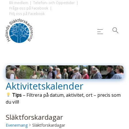
Skip
Bli medlem
Telefon- och Öppettider
Fråga oss på Facebook
to
Följ oss på Facebook
content
Aktivitetskalender
Tips
– Filtrera på datum, aktivitet, ort – precis som
du vill!
Släktforskardagar
Evenemang
Släktforskardagar