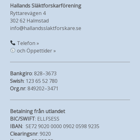
Hallands Släktforskarförening
Ryttarevägen 4
302 62 Halmstad
info@hallandsslaktforskare.se
Telefon »
och Öppettider »
Bankgiro
: 828–3673
Swish
: 123 65 52 780
Org.nr
: 849202–3471
Betalning från utlandet
BIC/SWIFT
: ELLFSESS
IBAN
: SE72 9020 0000 0902 0598 9235
Clearingsnr
: 9020