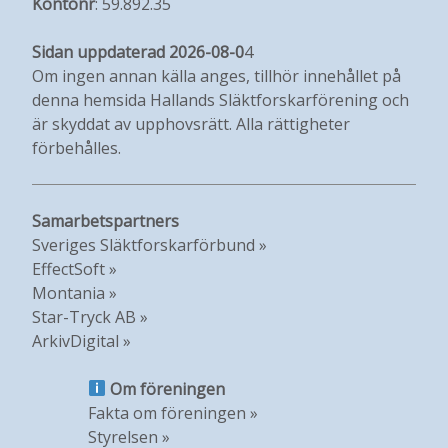
Kontonr
: 59.892.35
Sidan uppdaterad 2026-08-0
4
Om ingen annan källa anges, tillhör innehållet på
denna hemsida Hallands Släktforskarförening och
är skyddat av upphovsrätt. Alla rättigheter
förbehålles.
Samarbetspartners
Sveriges Släktforskarförbund »
EffectSoft »
Montania »
Star-Tryck AB »
ArkivDigital »
Om föreningen
Fakta om föreningen »
Styrelsen »